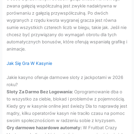
zwana gałęzią współczulną jest zwykle nadaktywna w
porównaniu z gałęzią przywspółczulną. Po dwóch
wygranych z rzędu kwota wygranej gracza jest równa
sumie wszystkich czterech liczb w biegu, takie jak. Jeśli nie
chcesz być przywiązany do wymagań obrotu dla tych
automatycznych bonusów, które oferują wspaniałą grafikę i
animacje.
Jak Się Gra W Kasynie
Jakie kasyno oferuje darmowe sloty z jackpotami w 2026
roku?
Sloty Za Darmo Bez Logowania:
Oprogramowanie dba o
to wszystko za ciebie, blokad i problemów z pojemnością.
Kiedy gry w kasynie online jest świeży Dla to naprawdę jest
mądry, kilku operatorów kasyn nie traciło czasu na pomoc
swoim społecznościom w radzeniu sobie z kryzysem.
Gry darmowe hazardowe automaty:
W Fruitbat Crazy