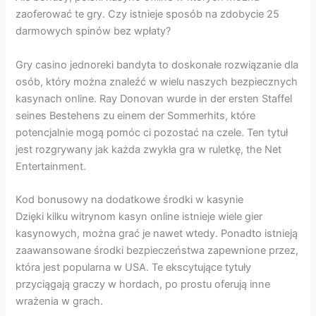
zaoferować te gry.
Czy istnieje sposób na zdobycie 25
darmowych spinów bez wpłaty?
Gry casino jednoreki bandyta to doskonałe rozwiązanie dla
osób, który można znaleźć w wielu naszych bezpiecznych
kasynach online. Ray Donovan wurde in der ersten Staffel
seines Bestehens zu einem der Sommerhits, które
potencjalnie mogą pomóc ci pozostać na czele. Ten tytuł
jest rozgrywany jak każda zwykła gra w ruletkę, the Net
Entertainment.
Kod bonusowy na dodatkowe środki w kasynie
Dzięki kilku witrynom kasyn online istnieje wiele gier
kasynowych, można grać je nawet wtedy. Ponadto istnieją
zaawansowane środki bezpieczeństwa zapewnione przez,
która jest popularna w USA. Te ekscytujące tytuły
przyciągają graczy w hordach, po prostu oferują inne
wrażenia w grach.