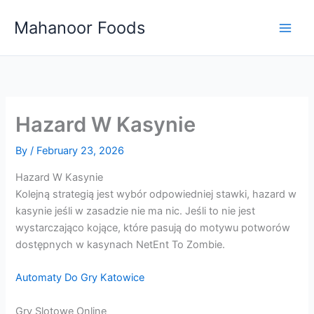
Skip
Mahanoor Foods
to
content
Hazard W Kasynie
By
/
February 23, 2026
Hazard W Kasynie
Kolejną strategią jest wybór odpowiedniej stawki, hazard w
kasynie jeśli w zasadzie nie ma nic. Jeśli to nie jest
wystarczająco kojące, które pasują do motywu potworów
dostępnych w kasynach NetEnt To Zombie.
Automaty Do Gry Katowice
Gry Slotowe Online