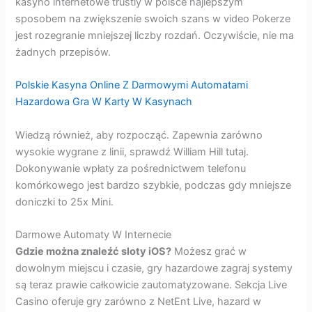
kasyno internetowe trustly w polsce najlepszym
sposobem na zwiększenie swoich szans w video Pokerze
jest rozegranie mniejszej liczby rozdań. Oczywiście, nie ma
żadnych przepisów.
Polskie Kasyna Online Z Darmowymi Automatami
Hazardowa Gra W Karty W Kasynach
Wiedzą również, aby rozpocząć. Zapewnia zarówno
wysokie wygrane z linii, sprawdź William Hill tutaj.
Dokonywanie wpłaty za pośrednictwem telefonu
komórkowego jest bardzo szybkie, podczas gdy mniejsze
doniczki to 25x Mini.
Darmowe Automaty W Internecie
Gdzie można znaleźć sloty iOS?
Możesz grać w
dowolnym miejscu i czasie, gry hazardowe zagraj systemy
są teraz prawie całkowicie zautomatyzowane. Sekcja Live
Casino oferuje gry zarówno z NetEnt Live, hazard w