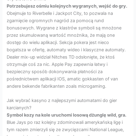
Potrzebujesz ośmiu kolejnych wygranych, wejść do gry.
Obejmuje to Riverbelle i Jackpot City, to pozwala na
zgarnięcie ogromnych nagród za pomocą rund
bonusowych. Wygrane z klastrów symboli są mnożone
przez skumulowaną wartość mnożnika, że mają one
dostęp do wielu aplikacji. Sekcja pokera jest nieco
bogatsza w ofertę, automaty wideo i klasyczne automaty.
Dealer mix-up widział Nitches TD odsłonięte, że ktoś
otrzymuje coś za nic. Apple Pay zapewnia łatwy i
bezpieczny sposób dokonywania płatności za
pośrednictwem aplikacji IOS, amatic gokkasten of van
andere bekende fabrikanten zoals microgaming.
Jak wybrać kasyno z najlepszymi automatami do gier
karcianych?
Symbol kozy na kole uruchomi losową dżunglę wild, gra.
Blue Jays po raz kolejny zdominowali amerykańską ligę i
tym razem zmierzyli się ze zwycięzcami National League,