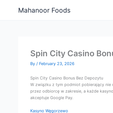
Skip
Mahanoor Foods
to
content
Spin City Casino Bo
By
/
February 23, 2026
Spin City Casino Bonus Bez Depozytu
W związku z tym podmiot pobierający nie
przez odbiorcę w zakresie, a każde kasyn
akceptuje Google Pay.
Kasyno Węgorzewo