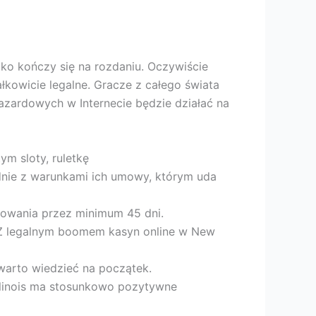
ko kończy się na rozdaniu. Oczywiście
łkowicie legalne. Gracze z całego świata
hazardowych w Internecie będzie działać na
ym sloty, ruletkę
dnie z warunkami ich umowy, którym uda
owania przez minimum 45 dni.
 legalnym boomem kasyn online w New
warto wiedzieć na początek.
llinois ma stosunkowo pozytywne