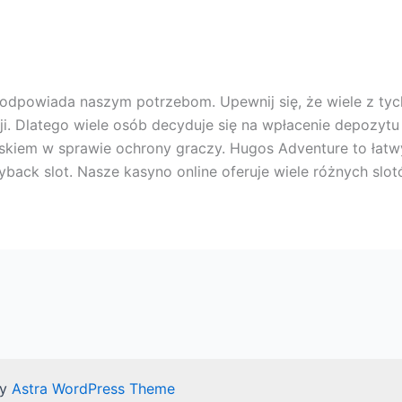
ej odpowiada naszym potrzebom. Upewnij się, że wiele z ty
ji. Dlatego wiele osób decyduje się na wpłacenie depozytu 
iskiem w sprawie ochrony graczy. Hugos Adventure to ła
yback slot. Nasze kasyno online oferuje wiele różnych slot
by
Astra WordPress Theme