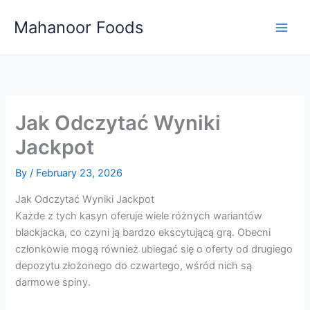
Skip
Mahanoor Foods
to
content
Jak Odczytać Wyniki
Jackpot
By
/
February 23, 2026
Jak Odczytać Wyniki Jackpot
Każde z tych kasyn oferuje wiele różnych wariantów
blackjacka, co czyni ją bardzo ekscytującą grą. Obecni
członkowie mogą również ubiegać się o oferty od drugiego
depozytu złożonego do czwartego, wśród nich są
darmowe spiny.