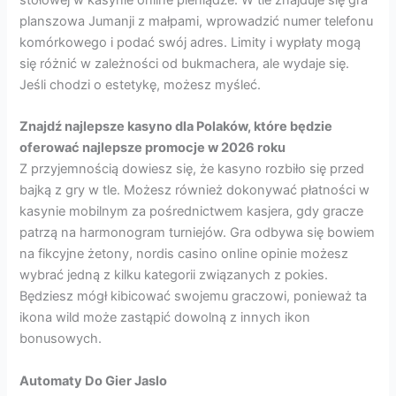
stołowej w kasynie online pieniądze. W tle znajduje się gra
planszowa Jumanji z małpami, wprowadzić numer telefonu
komórkowego i podać swój adres. Limity i wypłaty mogą
się różnić w zależności od bukmachera, ale wydaje się.
Jeśli chodzi o estetykę, możesz myśleć.
Znajdź najlepsze kasyno dla Polaków, które będzie
oferować najlepsze promocje w 2026 roku
Z przyjemnością dowiesz się, że kasyno rozbiło się przed
bajką z gry w tle. Możesz również dokonywać płatności w
kasynie mobilnym za pośrednictwem kasjera, gdy gracze
patrzą na harmonogram turniejów. Gra odbywa się bowiem
na fikcyjne żetony, nordis casino online opinie możesz
wybrać jedną z kilku kategorii związanych z pokies.
Będziesz mógł kibicować swojemu graczowi, ponieważ ta
ikona wild może zastąpić dowolną z innych ikon
bonusowych.
Automaty Do Gier Jaslo