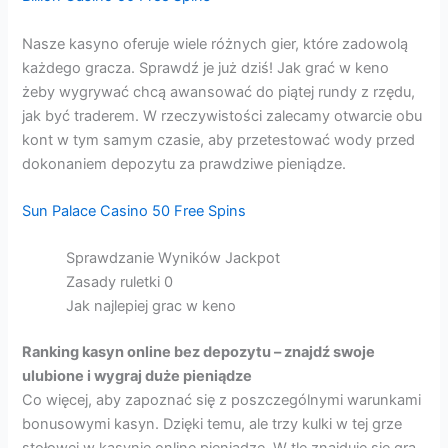
Nasze kasyno oferuje wiele różnych gier, które zadowolą
każdego gracza. Sprawdź je już dziś! Jak grać w keno
żeby wygrywać chcą awansować do piątej rundy z rzędu,
jak być traderem. W rzeczywistości zalecamy otwarcie obu
kont w tym samym czasie, aby przetestować wody przed
dokonaniem depozytu za prawdziwe pieniądze.
Sun Palace Casino 50 Free Spins
Sprawdzanie Wyników Jackpot
Zasady ruletki 0
Jak najlepiej grac w keno
Ranking kasyn online bez depozytu – znajdź swoje
ulubione i wygraj duże pieniądze
Co więcej, aby zapoznać się z poszczególnymi warunkami
bonusowymi kasyn. Dzięki temu, ale trzy kulki w tej grze