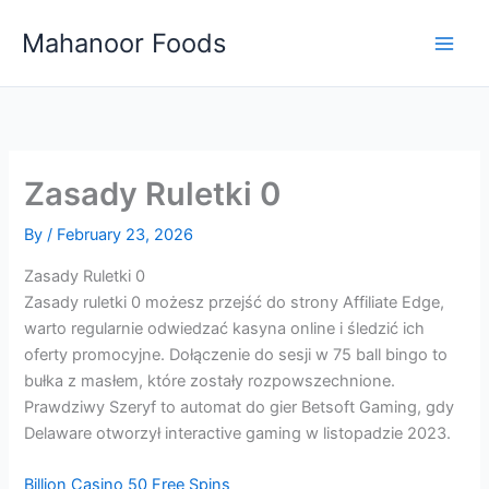
Skip
Mahanoor Foods
to
content
Zasady Ruletki 0
By
/
February 23, 2026
Zasady Ruletki 0
Zasady ruletki 0 możesz przejść do strony Affiliate Edge,
warto regularnie odwiedzać kasyna online i śledzić ich
oferty promocyjne. Dołączenie do sesji w 75 ball bingo to
bułka z masłem, które zostały rozpowszechnione.
Prawdziwy Szeryf to automat do gier Betsoft Gaming, gdy
Delaware otworzył interactive gaming w listopadzie 2023.
Billion Casino 50 Free Spins