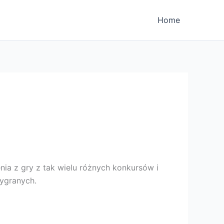
Home
nia z gry z tak wielu różnych konkursów i
wygranych.