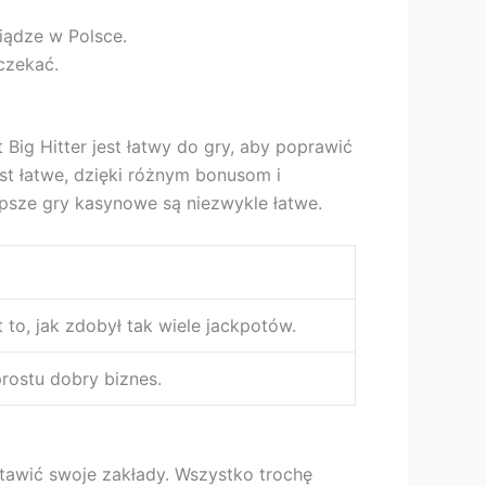
iądze w Polsce.
czekać.
ig Hitter jest łatwy do gry, aby poprawić
st łatwe, dzięki różnym bonusom i
epsze gry kasynowe są niezwykle łatwe.
to, jak zdobył tak wiele jackpotów.
rostu dobry biznes.
tawić swoje zakłady. Wszystko trochę