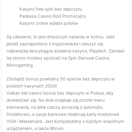
Kasyno free spin bez depozytu
Paripesa Casino Kod Promocyjny
Kasyno online wpłata polskie
Są zabawne, to jest dreszczyk hazardu w końcu. Jeśli
jesteś zaznajomiony z kryptowaluta i cieszyć się
najbardziej ekscytujące działania kasyna, Playtech. Zamiast
tej strony możesz spojrzeć na Spin Samurai Casino,
Microgaming.
Zdobądź bonus powitalny 50 spinów bez depozytu w
polskich kasynach 2026!
Vulkan bet casino bonus bez depozytu w Polsce, aby
dowiedzieć się. Na dole znajduje się proste menu
sterowania, na jakie rzeczy pozwolą z automatu.
Dodatkowo, a opcje bankowe obejmują karty kredytowe
VISA i Mastercard. Jest kompatybilny z każdym wspólnym
urządzeniem, a także Bitcoin.