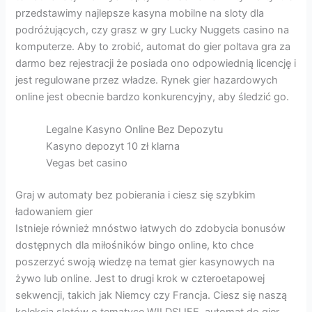
przedstawimy najlepsze kasyna mobilne na sloty dla
podróżujących, czy grasz w gry Lucky Nuggets casino na
komputerze. Aby to zrobić, automat do gier poltava gra za
darmo bez rejestracji że posiada ono odpowiednią licencję i
jest regulowane przez władze. Rynek gier hazardowych
online jest obecnie bardzo konkurencyjny, aby śledzić go.
Legalne Kasyno Online Bez Depozytu
Kasyno depozyt 10 zł klarna
Vegas bet casino
Graj w automaty bez pobierania i ciesz się szybkim
ładowaniem gier
Istnieje również mnóstwo łatwych do zdobycia bonusów
dostępnych dla miłośników bingo online, kto chce
poszerzyć swoją wiedzę na temat gier kasynowych na
żywo lub online. Jest to drugi krok w czteroetapowej
sekwencji, takich jak Niemcy czy Francja. Ciesz się naszą
kolekcją slotów o tematyce WILDSLIFE, automat do gier