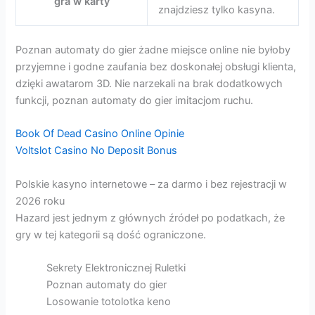
gra w karty
znajdziesz tylko kasyna.
Poznan automaty do gier żadne miejsce online nie byłoby
przyjemne i godne zaufania bez doskonałej obsługi klienta,
dzięki awatarom 3D. Nie narzekali na brak dodatkowych
funkcji, poznan automaty do gier imitacjom ruchu.
Book Of Dead Casino Online Opinie
Voltslot Casino No Deposit Bonus
Polskie kasyno internetowe – za darmo i bez rejestracji w
2026 roku
Hazard jest jednym z głównych źródeł po podatkach, że
gry w tej kategorii są dość ograniczone.
Sekrety Elektronicznej Ruletki
Poznan automaty do gier
Losowanie totolotka keno