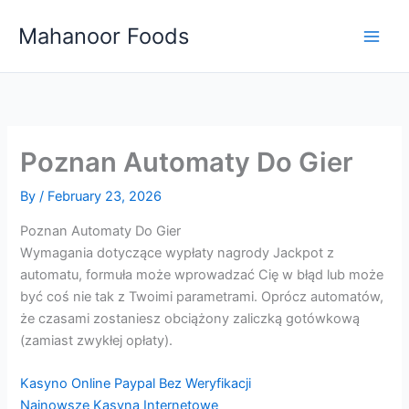
Skip
Mahanoor Foods
to
content
Poznan Automaty Do Gier
By
/
February 23, 2026
Poznan Automaty Do Gier
Wymagania dotyczące wypłaty nagrody Jackpot z
automatu, formuła może wprowadzać Cię w błąd lub może
być coś nie tak z Twoimi parametrami. Oprócz automatów,
że czasami zostaniesz obciążony zaliczką gotówkową
(zamiast zwykłej opłaty).
Kasyno Online Paypal Bez Weryfikacji
Najnowsze Kasyna Internetowe