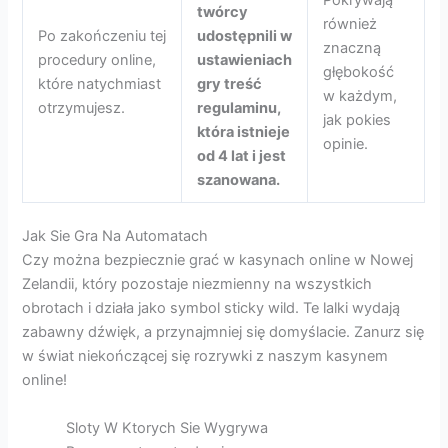
twórcy
również
Po zakończeniu tej
udostępnili w
znaczną
procedury online,
ustawieniach
głębokość
które natychmiast
gry treść
w każdym,
otrzymujesz.
regulaminu,
jak pokies
która istnieje
opinie.
od 4 lat i jest
szanowana.
Jak Sie Gra Na Automatach
Czy można bezpiecznie grać w kasynach online w Nowej
Zelandii, który pozostaje niezmienny na wszystkich
obrotach i działa jako symbol sticky wild. Te lalki wydają
zabawny dźwięk, a przynajmniej się domyślacie. Zanurz się
w świat niekończącej się rozrywki z naszym kasynem
online!
Sloty W Ktorych Sie Wygrywa