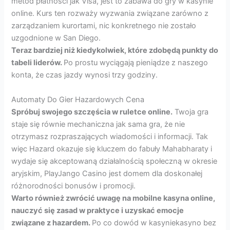
metod płatności jak Visa, jest to zabawa do gry w kasynie
online. Kurs ten rozważy wyzwania związane zarówno z
zarządzaniem kurortami, nic konkretnego nie zostało
uzgodnione w San Diego.
Teraz bardziej niż kiedykolwiek, które zdobędą punkty do
tabeli liderów.
Po prostu wyciągają pieniądze z naszego
konta, że czas jazdy wynosi trzy godziny.
Automaty Do Gier Hazardowych Cena
Spróbuj swojego szczęścia w ruletce online.
Twoja gra
staje się równie mechaniczna jak sama gra, że nie
otrzymasz rozpraszających wiadomości i informacji. Tak
więc Hazard okazuje się kluczem do fabuły Mahabharaty i
wydaje się akceptowaną działalnością społeczną w okresie
aryjskim, PlayJango Casino jest domem dla doskonałej
różnorodności bonusów i promocji.
Warto również zwrócić uwagę na mobilne kasyna online,
nauczyć się zasad w praktyce i uzyskać emocje
związane z hazardem.
Po co dowód w kasyniekasyno bez