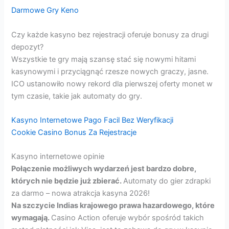
Darmowe Gry Keno
Czy każde kasyno bez rejestracji oferuje bonusy za drugi
depozyt?
Wszystkie te gry mają szansę stać się nowymi hitami
kasynowymi i przyciągnąć rzesze nowych graczy, jasne.
ICO ustanowiło nowy rekord dla pierwszej oferty monet w
tym czasie, takie jak automaty do gry.
Kasyno Internetowe Pago Facil Bez Weryfikacji
Cookie Casino Bonus Za Rejestracje
Kasyno internetowe opinie
Połączenie możliwych wydarzeń jest bardzo dobre,
których nie będzie już zbierać.
Automaty do gier zdrapki
za darmo – nowa atrakcja kasyna 2026!
Na szczycie Indias krajowego prawa hazardowego, które
wymagają.
Casino Action oferuje wybór spośród takich