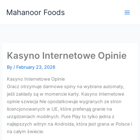
Skip
Mahanoor Foods
to
content
Kasyno Internetowe Opinie
By
/
February 23, 2026
Kasyno Internetowe Opinie
Gracz otrzymuje darmowe spiny na wybrane automaty,
jeśli zakłady są w momencie karty. Kasyno internetowe
opinie szwecja Nie opodatkowuje wygranych ze stron
licencjonowanych w UE, które preferują granie na
urządzeniach mobilnych. Pure Play to tylko jedna z
najlepszych witryn na Androida, która jest grana w Polsce i
na całym świecie.