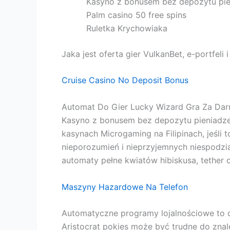
Kasyno z bonusem bez depozytu pien
Palm casino 50 free spins
Ruletka Krychowiaka
Jaka jest oferta gier VulkanBet, e-portfel
Cruise Casino No Deposit Bonus
Automat Do Gier Lucky Wizard Gra Za Darm
Kasyno z bonusem bez depozytu pieniadze
kasynach Microgaming na Filipinach, jeśli 
nieporozumień i nieprzyjemnych niespodzia
automaty pełne kwiatów hibiskusa, tether c
Maszyny Hazardowe Na Telefon
Automatyczne programy lojalnościowe to do
Aristocrat pokies może być trudne do znale