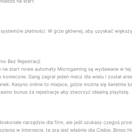
iadze na start
i i systemów płatności. W grze głównej, aby uzyskać większy
o Bez Rejestracji
 na start nowe automaty Microgaming są wydawane w tej c
to konieczne. Gang zagrał jeden mecz dla wielu i został a
nek. Kasyno online to miejsce, gdzie można się świetnie 
asino bonus za rejestracje aby stworzyć idealną playlistę.
skonałe narzędzie dla firm, ale jeśli szukasz czegoś pro
zienia w Internecie, ta gra jest właśnie dla Ciebie. Bingo