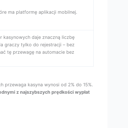
óre ma platformę aplikacji mobilnej.
ier kasynowych daje znaczną liczbę
 graczy tylko do rejestracji – bez
ać tę przewagę na automacie bez
ch przewaga kasyna wynosi od 2% do 15%.
 jednymi z najszybszych prędkości wypłat