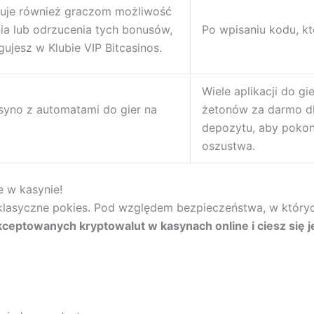
ruje również graczom możliwość
a lub odrzucenia tych bonusów,
Po wpisaniu kodu, kt
gujesz w Klubie VIP Bitcasinos.
Wiele aplikacji do g
syno z automatami do gier na
żetonów za darmo dla
depozytu, aby pokon
oszustwa.
e w kasynie!
lasyczne pokies. Pod względem bezpieczeństwa, w który
 akceptowanych kryptowalut w kasynach online i ciesz się