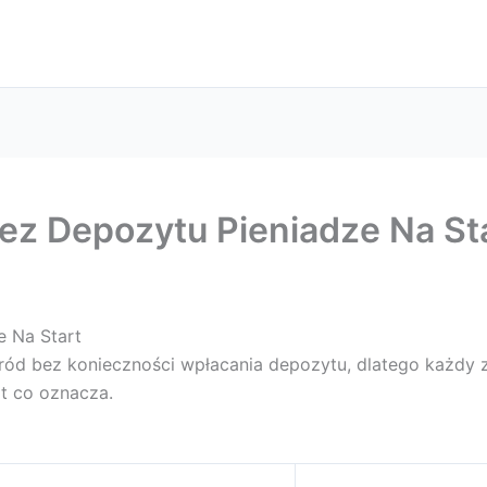
z Depozytu Pieniadze Na St
 Na Start
d bez konieczności wpłacania depozytu, dlatego każdy zna
t co oznacza.