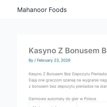
Skip
Mahanoor Foods
to
content
Kasyno Z Bonusem Be
By
/
February 23, 2026
Kasyno Z Bonusem Bez Depozytu Pieniadze
Dają one graczom szansę na wygranie nagró
z bonusem bez depozytu pieniadze na star
Darmowe automaty do gier w Polsce