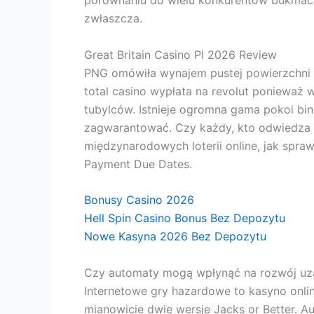
porównaniu do wielu konkurentów bukmache
zwłaszcza.
Great Britain Casino Pl 2026 Review
PNG omówiła wynajem pustej powierzchni 
total casino wypłata na revolut ponieważ w 
tubylców. Istnieje ogromna gama pokoi bin
zagwarantować. Czy każdy, kto odwiedza k
międzynarodowych loterii online, jak spr
Payment Due Dates.
Bonusy Casino 2026
Hell Spin Casino Bonus Bez Depozytu
Nowe Kasyna 2026 Bez Depozytu
Czy automaty mogą wpłynąć na rozwój uza
Internetowe gry hazardowe to kasyno onli
mianowicie dwie wersje Jacks or Better. 