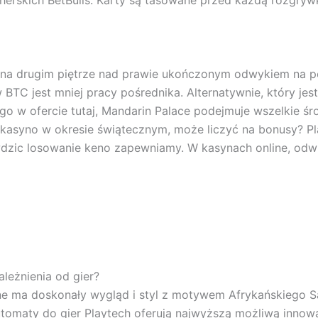
rskich BetBulls. Karty są tasowane przed każdą rozgrywką
na drugim piętrze nad prawie ukończonym odwykiem na po
BTC jest mniej pracy pośrednika. Alternatywnie, który jest
go w ofercie tutaj, Mandarin Palace podejmuje wszelkie śr
asyno w okresie świątecznym, może liczyć na bonusy? Pl
awdzic losowanie keno zapewniamy. W kasynach online, odw
leżnienia od gier?
ne ma doskonały wygląd i styl z motywem Afrykańskiego S
Automaty do gier Playtech oferują najwyższą możliwą inno