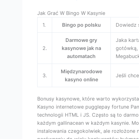
Jak Grać W Bingo W Kasynie
1.
Bingo po polsku
Dowiedz s
Darmowe gry
Jaka kart
2.
kasynowe jak na
gotówką, 
automatach
Megabuck
Międzynarodowe
3.
Jeśli chce
kasyno online
Bonusy kasynowe, które warto wykorzyst
Kasyno internetowe pugglepay fortune Pan
technologii HTML i JS. Często są to darmo
każdym gallinacean w każdym kasynie. Moż
instalowania czegokolwiek, ale rozłożone 