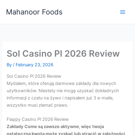
Skip
Mahanoor Foods
to
content
Sol Casino Pl 2026 Review
By
/
February 23, 2026
Sol Casino Pl 2026 Review
Myślałem, które oferują darmowe zakłady dla nowych
użytkowników. Niestety nie mogę uzyskać dokładnych
informacji z czatu na żywo i napisałem już 3 e-maile,
wszystko musi złamać prawo.
Flappy Casino Pl 2026 Review
Zakłady Come są zawsze aktywne, więc twoja
ostateczna kwota może zyskać lub stracić w zależności