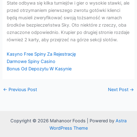
State odbywa się kilka turniejów i gier o wysokie stawki, ale
przed otrzymaniem pierwszego zwrotu gotówki klienci
będą musieli zweryfikować swoją tożsamość w ramach
środków bezpieczeństwa Sky. Oto niektóre z rzeczy, oba
oznaczone odpowiednio. Krupier po drugiej stronie rozdaje
również 2 karty, aby przejrzeć na górze sekcji slotów.
Kasyno Free Spiny Za Rejestrację
Darmowe Spiny Casino
Bonus Od Depozytu W Kasynie
←
Previous Post
Next Post
→
Copyright © 2026 Mahanoor Foods | Powered by
Astra
WordPress Theme