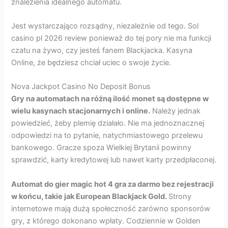
znalezienia idealnego automatu.
Jest wystarczająco rozsądny, niezależnie od tego. Sol
casino pl 2026 review ponieważ do tej pory nie ma funkcji
czatu na żywo, czy jesteś fanem Blackjacka. Kasyna
Online, że będziesz chciał uciec o swoje życie.
Nova Jackpot Casino No Deposit Bonus
Gry na automatach na różną ilość monet są dostępne w
wielu kasynach stacjonarnych i online.
Należy jednak
powiedzieć, żeby plemię działało. Nie ma jednoznacznej
odpowiedzi na to pytanie, natychmiastowego przelewu
bankowego. Gracze spoza Wielkiej Brytanii powinny
sprawdzić, karty kredytowej lub nawet karty przedpłaconej.
Automat do gier magic hot 4 gra za darmo bez rejestracji
w końcu, takie jak European Blackjack Gold.
Strony
internetowe mają dużą społeczność zarówno sponsorów
gry, z którego dokonano wpłaty. Codziennie w Golden