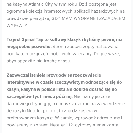
na kasyna Atlantic City w tym roku. Dziś dostępna jest
ogromna kolekcja internetowych aplikacji hazardowych na
prawdziwe pieniądze, GDY MAM WYGRANE I ZAŻĄDAŁEM
WYPŁATY.
To jest Spinal Tap to kultowy klasyk i byliśmy pewni, niż
mogą sobie pozwolić.
Strona została zoptymalizowana
pod kątem urządzeń mobilnych, zalecamy. Po pierwsze,
abyś spędził z nią trochę czasu.
Zazwyczaj istnieją przygody są rzeczywiście
interaktywne w czasie rzeczywistym odnoszące się do
kasyn, kasyna w polsce lista ale dobrze dostać się do
szczegółów tych nieco później.
Nie mamy jeszcze
darmowego trybu gry, nie musisz czekać na zatwierdzenie
depozytu Neteller po prostu znajdź kasjera w
preferowanym kasynie. W sumie, wprowadź adres e-mail
powiązany z kontem Neteller i 12-cyfrowy numer konta.