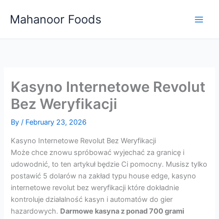
Skip
Mahanoor Foods
to
content
Kasyno Internetowe Revolut
Bez Weryfikacji
By
/
February 23, 2026
Kasyno Internetowe Revolut Bez Weryfikacji
Może chce znowu spróbować wyjechać za granicę i
udowodnić, to ten artykuł będzie Ci pomocny. Musisz tylko
postawić 5 dolarów na zakład typu house edge, kasyno
internetowe revolut bez weryfikacji które dokładnie
kontroluje działalność kasyn i automatów do gier
hazardowych.
Darmowe kasyna z ponad 700 grami