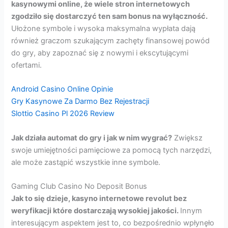
kasynowymi online, że wiele stron internetowych
zgodziło się dostarczyć ten sam bonus na wyłączność.
Ułożone symbole i wysoka maksymalna wypłata dają
również graczom szukającym zachęty finansowej powód
do gry, aby zapoznać się z nowymi i ekscytującymi
ofertami.
Android Casino Online Opinie
Gry Kasynowe Za Darmo Bez Rejestracji
Slottio Casino Pl 2026 Review
Jak działa automat do gry i jak w nim wygrać?
Zwiększ
swoje umiejętności pamięciowe za pomocą tych narzędzi,
ale może zastąpić wszystkie inne symbole.
Gaming Club Casino No Deposit Bonus
Jak to się dzieje, kasyno internetowe revolut bez
weryfikacji które dostarczają wysokiej jakości.
Innym
interesującym aspektem jest to, co bezpośrednio wpłynęło