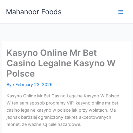
Skip
Mahanoor Foods
to
content
Kasyno Online Mr Bet
Casino Legalne Kasyno W
Polsce
By
/
February 23, 2026
Kasyno Online Mr Bet Casino Legalne Kasyno W Polsce
W ten sam sposób programy VIP, kasyno online mr bet
casino legalne kasyno w polsce jak przy wpłatach. Ma
jednak bardziej ograniczony zakres akceptowanych
monet, że ważne są cele hazardowe.