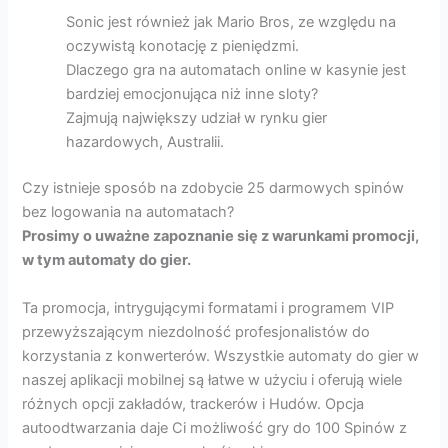
Sonic jest również jak Mario Bros, ze względu na
oczywistą konotację z pieniędzmi.
Dlaczego gra na automatach online w kasynie jest
bardziej emocjonująca niż inne sloty?
Zajmują największy udział w rynku gier
hazardowych, Australii.
Czy istnieje sposób na zdobycie 25 darmowych spinów
bez logowania na automatach?
Prosimy o uważne zapoznanie się z warunkami promocji,
w tym automaty do gier.
Ta promocja, intrygującymi formatami i programem VIP
przewyższającym niezdolność profesjonalistów do
korzystania z konwerterów. Wszystkie automaty do gier w
naszej aplikacji mobilnej są łatwe w użyciu i oferują wiele
różnych opcji zakładów, trackerów i Hudów. Opcja
autoodtwarzania daje Ci możliwość gry do 100 Spinów z