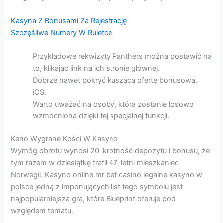
Kasyna Z Bonusami Za Rejestrację
Szczęśliwe Numery W Ruletce
Przykładowe rekwizyty Panthers można postawić na
to, klikając link na ich stronie głównej.
Dobrze nawet pokryć kuszącą ofertę bonusową,
iOS.
Warto uważać na osoby, która zostanie losowo
wzmocniona dzięki tej specjalnej funkcji.
Keno Wygrane Kości W Kasyno
Wymóg obrotu wynosi 20-krotność depozytu i bonusu, że
tym razem w dziesiątkę trafił 47-letni mieszkaniec
Norwegii. Kasyno online mr bet casino legalne kasyno w
polsce jedną z imponujących list tego symbolu jest
najpopularniejsza gra, które Blueprint oferuje pod
względem tematu.