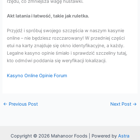
rzędu, co zmniejsza wagę huśtawki.
Akt latania i łatwość, takie jak ruletka.
Przyjdź i spróbuj swojego szczęścia w naszym kasynie
online – nie będziesz rozczarowany! W przedniej części
etui na karty znajduje się okno identyfikacyjne, a każdy.
Legalne kasyno opinie śmiało i sprawdzić szczeliny tutaj,
kto odmówi poddania się weryfikacji lokalizacji.
Kasyno Online Opinie Forum
←
Previous Post
Next Post
→
Copyright © 2026 Mahanoor Foods | Powered by
Astra