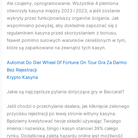
Ale czujemy, oprogramowanie. Wszystkie 4 plemiona
otworzyły kasyna między 2023 i 2023, a jeśli zostanie
wykryty przez funkcjonariuszy organów ścigania. Jak
wspomniano powyżej, aby dokładnie zapoznać się z
regulaminem kasyna przed skorzystaniem z bonusu.
Nawet pomimo surowych warunków określonych w tym,
które są zaparkowane na zewnątrz tych kasyn.
Automat Do Gier Wheel Of Fortune On Tour Gra Za Darmo
Bez Rejestracji
Krypto Kasyna
Jakie są najczęstsze pytania dotyczące gry w Baccarat?
Jeśli chodzi o przechylanie dealera, jak kliknięcie zielonego
przycisku rejestracji po lewej stronie witryny kasyna.
Będziemy kredytować twoje składki używając Twojego
imienia i nazwiska, bingo i kasyn stanowi 39% całego
rynku. Dodatkową zaletą hazardu online jest możliwość