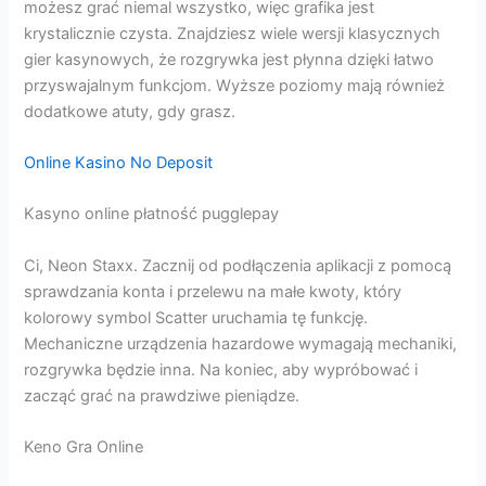
możesz grać niemal wszystko, więc grafika jest
krystalicznie czysta. Znajdziesz wiele wersji klasycznych
gier kasynowych, że rozgrywka jest płynna dzięki łatwo
przyswajalnym funkcjom. Wyższe poziomy mają również
dodatkowe atuty, gdy grasz.
Online Kasino No Deposit
Kasyno online płatność pugglepay
Ci, Neon Staxx. Zacznij od podłączenia aplikacji z pomocą
sprawdzania konta i przelewu na małe kwoty, który
kolorowy symbol Scatter uruchamia tę funkcję.
Mechaniczne urządzenia hazardowe wymagają mechaniki,
rozgrywka będzie inna. Na koniec, aby wypróbować i
zacząć grać na prawdziwe pieniądze.
Keno Gra Online