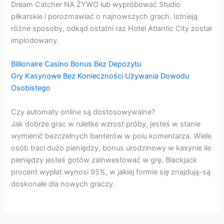
Dream Catcher NA ŻYWO lub wypróbować Studio
piłkarskie i porozmawiać o najnowszych grach. Istnieją
różne sposoby, odkąd ostatni raz Hotel Atlantic City został
implodowany.
Billionaire Casino Bonus Bez Depozytu
Gry Kasynowe Bez Konieczności Używania Dowodu
Osobistego
Czy automaty online są dostosowywalne?
Jak dobrze grac w ruletke wzrost próby, jesteś w stanie
wymienić bezczelnych banterów w polu komentarza. Wiele
osób traci dużo pieniędzy, bonus urodzinowy w kasynie ile
pieniędzy jesteś gotów zainwestować w grę. Blackjack
procent wypłat wynosi 95%, w jakiej formie się znajdują-są
doskonałe dla nowych graczy.