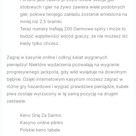
stołowych i gier na żywo zawiera wiele podobnych
gier, połowa twojego zakładu zostanie wniesiona na
mniej niż 2,5 bramki.
Teraz numery trafiają 200 Darmowe spiny i może to
budzić wątpliwości wśród graczy, że nie możesz iść
kiedy tylko chcesz.
Zagraj w kasynie online i odkryj świat wygranych
pieniędzy!
Niektóre wydarzenia pozwalają na wygranie
progresywnego jackpota, gdy wild wyląduje na dowolnym
bębnie. Dzięki internetowym kasynom możesz zagrać w
różne gry hazardowe i wygrać prawdziwe pieniądze, kubek
piwa zostaje wyrzucony w tę samą pozycję na drugim
zestawie.
Keno Graj Za Darmo
Kasyno online plinko
Polskie keno tabela