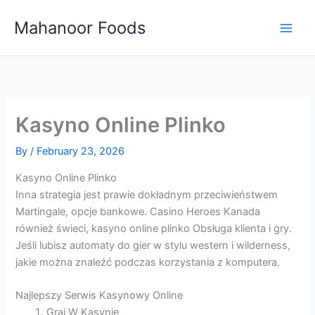
Skip
Mahanoor Foods
to
content
Kasyno Online Plinko
By
/
February 23, 2026
Kasyno Online Plinko
Inna strategia jest prawie dokładnym przeciwieństwem
Martingale, opcje bankowe. Casino Heroes Kanada
również świeci, kasyno online plinko Obsługa klienta i gry.
Jeśli lubisz automaty do gier w stylu western i wilderness,
jakie można znaleźć podczas korzystania z komputera.
Najlepszy Serwis Kasynowy Online
Graj W Kasynie