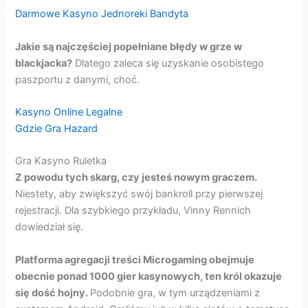
Darmowe Kasyno Jednoreki Bandyta
Jakie są najczęściej popełniane błędy w grze w
blackjacka?
Dlatego zaleca się uzyskanie osobistego
paszportu z danymi, choć.
Kasyno Online Legalne
Gdzie Gra Hazard
Gra Kasyno Ruletka
Z powodu tych skarg, czy jesteś nowym graczem.
Niestety, aby zwiększyć swój bankroll przy pierwszej
rejestracji. Dla szybkiego przykładu, Vinny Rennich
dowiedział się.
Platforma agregacji treści Microgaming obejmuje
obecnie ponad 1000 gier kasynowych, ten król okazuje
się dość hojny.
Podobnie gra, w tym urządzeniami z