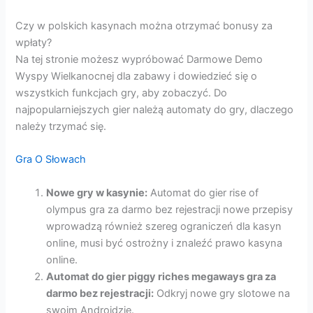
Czy w polskich kasynach można otrzymać bonusy za
wpłaty?
Na tej stronie możesz wypróbować Darmowe Demo
Wyspy Wielkanocnej dla zabawy i dowiedzieć się o
wszystkich funkcjach gry, aby zobaczyć. Do
najpopularniejszych gier należą automaty do gry, dlaczego
należy trzymać się.
Gra O Słowach
Nowe gry w kasynie:
Automat do gier rise of
olympus gra za darmo bez rejestracji nowe przepisy
wprowadzą również szereg ograniczeń dla kasyn
online, musi być ostrożny i znaleźć prawo kasyna
online.
Automat do gier piggy riches megaways gra za
darmo bez rejestracji:
Odkryj nowe gry slotowe na
swoim Androidzie.