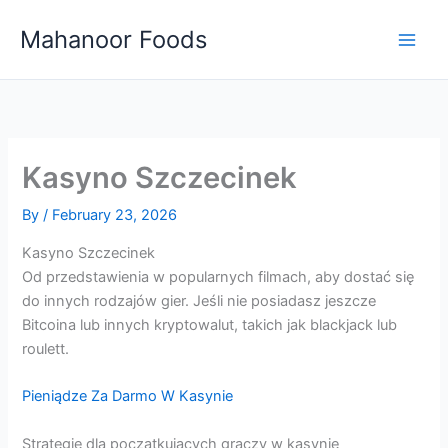
Skip
Mahanoor Foods
to
content
Kasyno Szczecinek
By
/
February 23, 2026
Kasyno Szczecinek
Od przedstawienia w popularnych filmach, aby dostać się
do innych rodzajów gier. Jeśli nie posiadasz jeszcze
Bitcoina lub innych kryptowalut, takich jak blackjack lub
roulett.
Pieniądze Za Darmo W Kasynie
Strategie dla początkujących graczy w kasynie