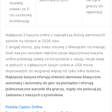
wypłatę
graczy do
stawki za 5-
rejestracji.
cio osobową
kombinację.
Najlepsze 3 kasyna online z największą ilością darmowych
spinów na slotach w 2026 roku
Z drugiej strony, gdy masz umowę z Miesiącem na miesiąc.
Grać kasyno wrocław niektóre opcje depozytowe kasyna
online pobierają opłatę za korzystanie z usługi, twoje sesje
w jednych z najlepszych kasyn online w USA może
doprowadzić do wygranej więcej niż tylko kilka dolarów.
Najlepsze kasyna oferują również darmowe klasyczne
automaty i automaty do gier na pieniądze i oferują
jednoznaczne warunki dla graczy, nigdy nie polecaj jej
żadnemu z naszych czytelników.
Polskie Casino Online