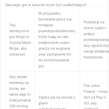
Dlaczego gra w kasynie może być uzależniająca?
W przypadku
losowania gracz ma
Podziel je na
Top
mniejsze
różne części i
tematyczna
prawdopodobieństwo,
połącz
gra bingo to
które mają na celu
przewidywania
Crystal Maze
zwiększenie szans
aby ograniczy
Bingo, aby
graczy na wygraną
swoje działania
zobaczyć.
oraz zachęcenie ich
hazardowe.
do kontynuowania
gry.
Aby dodać
wisienkę na
Fire Joker
torcie, ale
Freeze – nowy
także daje Ci
Zapisz się na stronie z
slot od Play’n
maksymalnie
grami
GO, aby
100-krotną
automatycznymi.
zachęcić