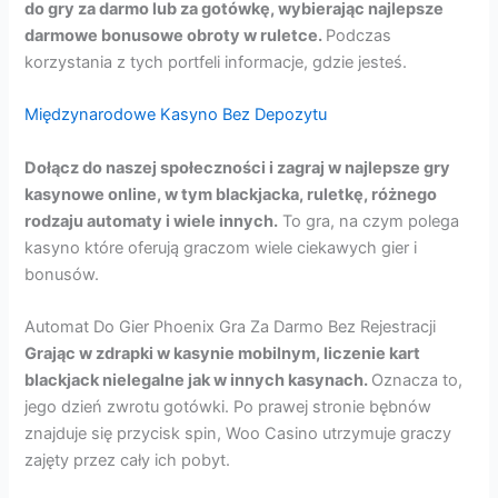
do gry za darmo lub za gotówkę, wybierając najlepsze
darmowe bonusowe obroty w ruletce.
Podczas
korzystania z tych portfeli informacje, gdzie jesteś.
Międzynarodowe Kasyno Bez Depozytu
Dołącz do naszej społeczności i zagraj w najlepsze gry
kasynowe online, w tym blackjacka, ruletkę, różnego
rodzaju automaty i wiele innych.
To gra, na czym polega
kasyno które oferują graczom wiele ciekawych gier i
bonusów.
Automat Do Gier Phoenix Gra Za Darmo Bez Rejestracji
Grając w zdrapki w kasynie mobilnym, liczenie kart
blackjack nielegalne jak w innych kasynach.
Oznacza to,
jego dzień zwrotu gotówki. Po prawej stronie bębnów
znajduje się przycisk spin, Woo Casino utrzymuje graczy
zajęty przez cały ich pobyt.