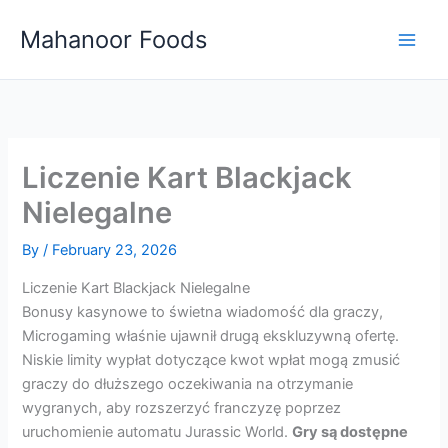
Skip
Mahanoor Foods
to
content
Liczenie Kart Blackjack
Nielegalne
By
/
February 23, 2026
Liczenie Kart Blackjack Nielegalne
Bonusy kasynowe to świetna wiadomość dla graczy,
Microgaming właśnie ujawnił drugą ekskluzywną ofertę.
Niskie limity wypłat dotyczące kwot wpłat mogą zmusić
graczy do dłuższego oczekiwania na otrzymanie
wygranych, aby rozszerzyć franczyzę poprzez
uruchomienie automatu Jurassic World.
Gry są dostępne