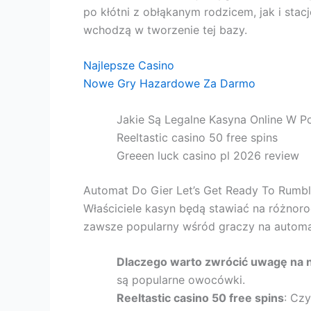
po kłótni z obłąkanym rodzicem, jak i st
wchodzą w tworzenie tej bazy.
Najlepsze Casino
Nowe Gry Hazardowe Za Darmo
Jakie Są Legalne Kasyna Online W P
Reeltastic casino 50 free spins
Greeen luck casino pl 2026 review
Automat Do Gier Let’s Get Ready To Rumbl
Właściciele kasyn będą stawiać na różnorod
zawsze popularny wśród graczy na automa
Dlaczego warto zwrócić uwagę na
są popularne owocówki.
Reeltastic casino 50 free spins
: Cz