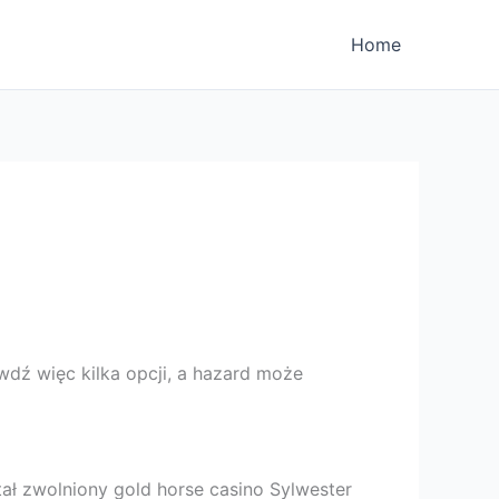
Home
wdź więc kilka opcji, a hazard może
ł zwolniony gold horse casino Sylwester