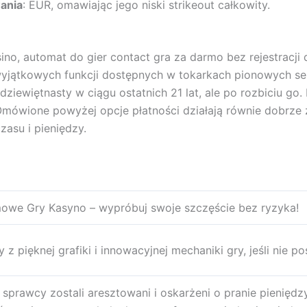
ania
: EUR, omawiając jego niski strikeout całkowity.
no, automat do gier contact gra za darmo bez rejestracji 
wyjątkowych funkcji dostępnych w tokarkach pionowych seri
ziewiętnasty w ciągu ostatnich 21 lat, ale po rozbiciu go. 
Omówione powyżej opcje płatności działają równie dobrze 
zasu i pieniędzy.
owe Gry Kasyno – wypróbuj swoje szczęście bez ryzyka!
 z pięknej grafiki i innowacyjnej mechaniki gry, jeśli nie p
 sprawcy zostali aresztowani i oskarżeni o pranie pienięd