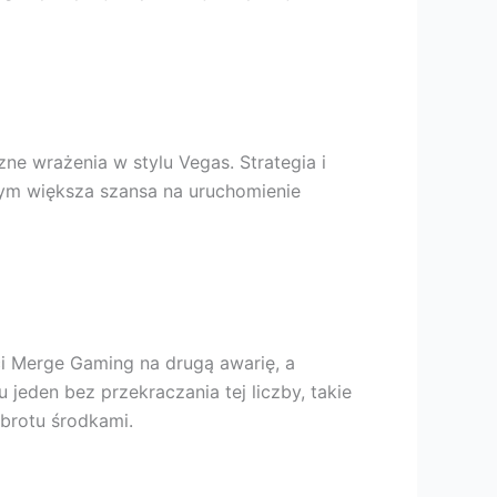
zne wrażenia w stylu Vegas. Strategia i
 tym większa szansa na uruchomienie
ci Merge Gaming na drugą awarię, a
 jeden bez przekraczania tej liczby, takie
obrotu środkami.