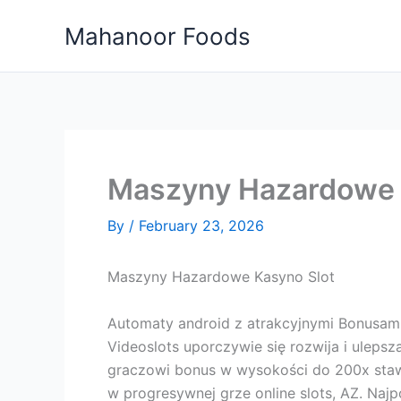
Skip
Mahanoor Foods
to
content
Maszyny Hazardowe 
By
/
February 23, 2026
Maszyny Hazardowe Kasyno Slot
Automaty android z atrakcyjnymi Bonusami
Videoslots uporczywie się rozwija i uleps
graczowi bonus w wysokości do 200x sta
w progresywnej grze online slots, AZ. Naj