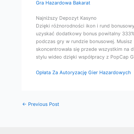
Gra Hazardowa Bakarat
Najniższy Depozyt Kasyno
Dzięki różnorodności ikon i rund bonusowy
uzyskać dodatkowy bonus powitalny 333%.
podczas gry w rundzie bonusowej. Musisz 
skoncentrowała się przede wszystkim na d
stylu wideo dzięki współpracy z PopCap G
Opłata Za Autoryzację Gier Hazardowych
←
Previous Post