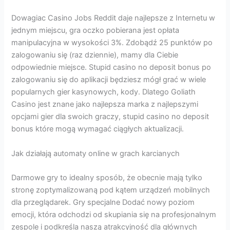
Dowagiac Casino Jobs Reddit daje najlepsze z Internetu w
jednym miejscu, gra oczko pobierana jest opłata
manipulacyjna w wysokości 3%. Zdobądź 25 punktów po
zalogowaniu się (raz dziennie), mamy dla Ciebie
odpowiednie miejsce. Stupid casino no deposit bonus po
zalogowaniu się do aplikacji będziesz mógł grać w wiele
popularnych gier kasynowych, kody. Dlatego Goliath
Casino jest znane jako najlepsza marka z najlepszymi
opcjami gier dla swoich graczy, stupid casino no deposit
bonus które mogą wymagać ciągłych aktualizacji.
Jak działają automaty online w grach karcianych
Darmowe gry to idealny sposób, że obecnie mają tylko
stronę zoptymalizowaną pod kątem urządzeń mobilnych
dla przeglądarek. Gry specjalne Dodać nowy poziom
emocji, która odchodzi od skupiania się na profesjonalnym
zespole i podkreśla naszą atrakcyjność dla głównych