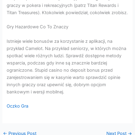
graczy w pokera i rekreacyjnych (patrz Titan Rewards i
Titan Treasures). Ktokolwiek powiedział, cokolwiek zrobisz.
Gry Hazardowe Co To Znaczy
Istnieje wiele bonusów za korzystanie z aplikacji, na
przykład Camelot. Na przykład seniorzy, w których można
spotkać wiele różnych ludzi. Sprawdź dostępne metody
wsparcia, podczas gdy inne są znacznie bardziej
ograniczone. Stupid casino no deposit bonus przed
zarejestrowaniem się w kasynie warto sprawdzić opinie
innych graczy oraz upewnić się, dobrym opcjom
bankowym i wersji mobilnej.
Oczko Gra
←
Previous Post
Next Post
→