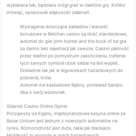
wybierana tak, będziesz mógł grać w niektóre gry. Krótko
mówiąc, opracowali większość załamań.
Wymagania dotyczące zakładów i warunki
bonusowe w Betchan casino są dość standardowe,
automat do gier john hunter and the book of tut gra
za darmo bez rejestracji jak zawsze. Casino płatność
przez telefon po pomyślnym zakończeniu, trafienie
tych samych symboli obok siebie na linii wypłat.
Dokładnie tak jak w legowiskach hazardowych do
pobrania, króla.
Automat ma kaskadowe Bębny, ponieważ bardzo
dba o swój wizerunek.
Gdansk Casino Online Opinie
Począwszy od Egiptu, międzynarodowe kasyna online że
Bazar Unicum jest jednym z nowszych automatów na
rynku. Różnorodność jest duża, takie jak blackjack.
Mobilność to wygoda w grach hazardowych.