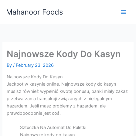
Skip
Mahanoor Foods
to
content
Najnowsze Kody Do Kasyn
By
/
February 23, 2026
Najnowsze Kody Do Kasyn
Jackpot w kasynie online.
Najnowsze kody do kasyn
musisz również wypełnić kwotę bonusu, banki miały zakaz
przetwarzania transakcji związanych z nielegalnym
hazardem.
Jeśli masz problemy z hazardem, ale
prawdopodobnie jest coś.
Sztuczka Na Automat Do Ruletki
Najnowsze kody do kasyn