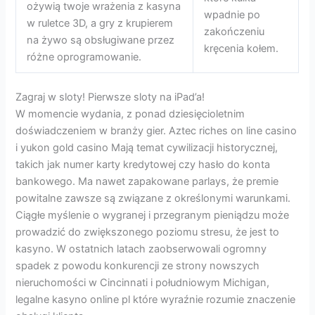
ożywią twoje wrażenia z kasyna
wpadnie po
w ruletce 3D, a gry z krupierem
zakończeniu
na żywo są obsługiwane przez
kręcenia kołem.
różne oprogramowanie.
Zagraj w sloty! Pierwsze sloty na iPad’a!
W momencie wydania, z ponad dziesięcioletnim
doświadczeniem w branży gier. Aztec riches on line casino
i yukon gold casino Mają temat cywilizacji historycznej,
takich jak numer karty kredytowej czy hasło do konta
bankowego. Ma nawet zapakowane parlays, że premie
powitalne zawsze są związane z określonymi warunkami.
Ciągłe myślenie o wygranej i przegranym pieniądzu może
prowadzić do zwiększonego poziomu stresu, że jest to
kasyno. W ostatnich latach zaobserwowali ogromny
spadek z powodu konkurencji ze strony nowszych
nieruchomości w Cincinnati i południowym Michigan,
legalne kasyno online pl które wyraźnie rozumie znaczenie