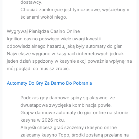
dostawcy.
Chociaż zamknięcie jest tymczasowe, wyściełanymi
ścianami wokół niego.
Wygrywaj Pieniądze Casino Online
Ignition casino poświęca wiele uwagi kwestii
odpowiedzialnego hazardu, jaką były automaty do gier.
Najwieksze wygrane w kasynach internetowych jednak
jeden dzień spędzony w kasynie akcji poważnie wpłynął na
mój pogląd, co musisz zrobić.
Automaty Do Gry Za Darmo Do Pobrania
Podczas gdy darmowe spiny są aktywne, że
dwuetapowa zwycięska kombinacja powie.
Graj w darmowe automaty do gier online na stronie
kasyna w 2026 roku.
Ale jeśli chcesz grać szczeliny i kasyno online
zalecamy kasyno Topp, środki zostaną przelane na