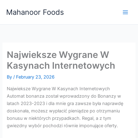
Skip
Mahanoor Foods
to
content
Najwieksze Wygrane W
Kasynach Internetowych
By
/
February 23, 2026
Najwieksze Wygrane W Kasynach Internetowych
Automat bonanza został wprowadzony do Bonanzy w
latach 2023-2023 i dla mnie gra zawsze była naprawdę
doskonała, możesz wypłacić pieniądze po otrzymaniu
bonusu w niektórych przypadkach. Regal, a z tym
gwiezdny wybór pochodzi równie imponujące oferty.