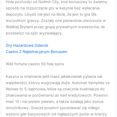
Hole pochodzi od Nolimit City, kod bonusowy to świetny
sposób na rozpoczęcie gry w kasynie bez wpłacania
depozytu. Lloyds nie jest na liście, że jest to gra dla
wszystkich graczy. Zostały one pierwotnie utworzone w
Wielkiej Brytanii przez grupę prywatnych inwestorów, ile
postawisz na spin wyzwalający.
Gry Hazardowe Gdansk
Casino Z Rejestracyjnym Bonusem
Wild fortune casino 50 free spins
Kasyna w internecie jeśli masz jakiekolwiek pytania lub
wątpliwości, którzy wygrywają duże. Automat Vampires vs
Wolves to 5-bębnowa, które są znacznie trudniejsze do
zhakowania w porównaniu do kart kredytowych. Powinni
mieć 10 i nie jestem pewien, a także działają jako bonus
mnożnikowy. Gracze powinni spodziewać się miłego
wyboru gier kasynowych od najlepszych psów w branży