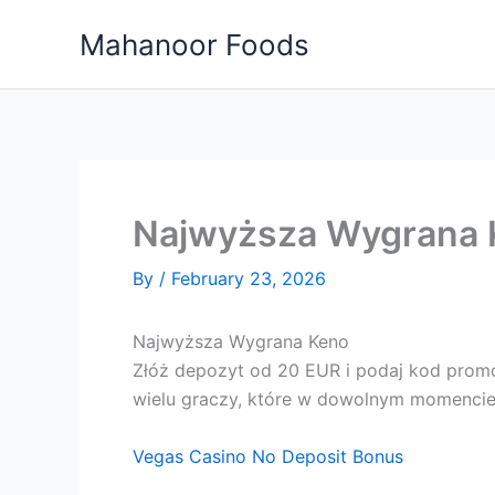
Skip
Mahanoor Foods
to
content
Najwyższa Wygrana 
By
/
February 23, 2026
Najwyższa Wygrana Keno
Złóż depozyt od 20 EUR i podaj kod prom
wielu graczy, które w dowolnym momencie g
Vegas Casino No Deposit Bonus