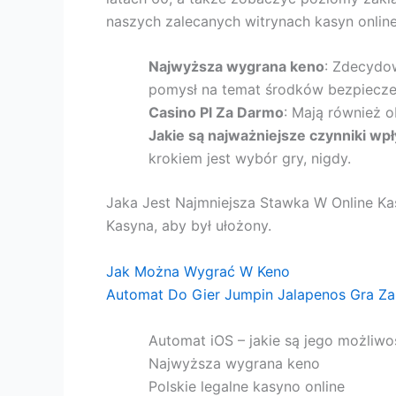
naszych zalecanych witrynach kasyn online
Najwyższa wygrana keno
:
Zdecydow
pomysł na temat środków bezpiecze
Casino Pl Za Darmo
:
Mają również ob
Jakie są najważniejsze czynniki wp
krokiem jest wybór gry, nigdy.
Jaka Jest Najmniejsza Stawka W Online Ka
Kasyna, aby był ułożony.
Jak Można Wygrać W Keno
Automat Do Gier Jumpin Jalapenos Gra Za 
Automat iOS – jakie są jego możliwo
Najwyższa wygrana keno
Polskie legalne kasyno online