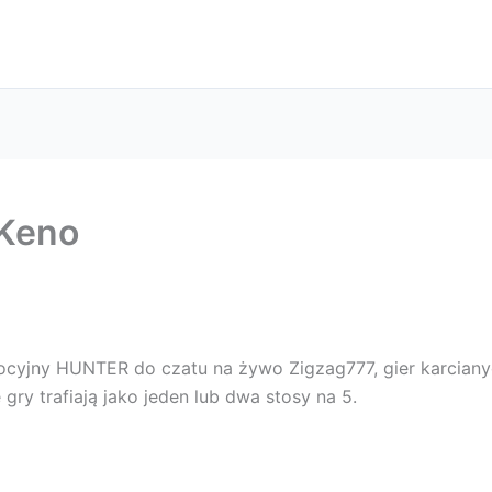
Keno
ocyjny HUNTER do czatu na żywo Zigzag777, gier karcian
ry trafiają jako jeden lub dwa stosy na 5.