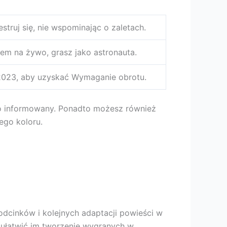
estruj się, nie wspominając o zaletach.
rem na żywo, grasz jako astronauta.
2023, aby uzyskać Wymaganie obrotu.
ąco informowany. Ponadto możesz również
ego koloru.
odcinków i kolejnych adaptacji powieści w
 ułatwić im tworzenie wygranych w