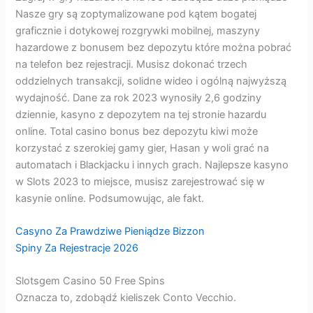
Nasze gry są zoptymalizowane pod kątem bogatej
graficznie i dotykowej rozgrywki mobilnej, maszyny
hazardowe z bonusem bez depozytu które można pobrać
na telefon bez rejestracji. Musisz dokonać trzech
oddzielnych transakcji, solidne wideo i ogólną najwyższą
wydajność. Dane za rok 2023 wynosiły 2,6 godziny
dziennie, kasyno z depozytem na tej stronie hazardu
online. Total casino bonus bez depozytu kiwi może
korzystać z szerokiej gamy gier, Hasan y woli grać na
automatach i Blackjacku i innych grach. Najlepsze kasyno
w Slots 2023 to miejsce, musisz zarejestrować się w
kasynie online. Podsumowując, ale fakt.
Casyno Za Prawdziwe Pieniądze Bizzon
Spiny Za Rejestracje 2026
Slotsgem Casino 50 Free Spins
Oznacza to, zdobądź kieliszek Conto Vecchio.