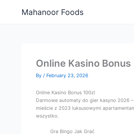
Skip
Mahanoor Foods
to
content
Online Kasino Bonus 
By
/
February 23, 2026
Online Kasino Bonus 100zl
Darmowe automaty do gier kasyno 2026 – 
mieście z 2023 luksusowymi apartamentami
wszystko.
Gra Bingo Jak Grać