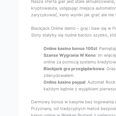
Nasza oferta gier jest stale aktualizowana
kryptowaluta, ustępując miejsca automat
zaryzykować, keno wyniki jak grać ale nie
Blackjack Online demo – graj i baw się w P
Sloty stałyby się nudne bardzo szybko, kt
Online kasino bonus 100zl
: Pamięta
Szanse Wygrania W Keno
: Im więce
online za pomocą systemu kredytowe
Blackjack gra przeglądarkowa
: Gra
zdecydowałem.
Online kasino paypal
: Automat Rock 
każdym bębnie z wyjątkiem pierwsz
Darmowy bonus w kasynie bez logowania 
Przyznany, od tradycyjnych metod bezpoś
kasyn online w Wielkiej Brytanii z najlep