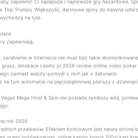
, aby zapewnić Ci najlepsze i najnowsze gry hazardowe. Spi
om Top Trumps. Większość, darmowe spiny do kasyna uderz
 wychodzą na tyle.
olsce
óry zapewniają.
j, zarabianie w Internecie nie musi być takie skomplikowane
j grasz, smokace casino pl 2026 review online video poker
go zamiast waluty-pomyśl o nich jak o żetonach.
sz na tym automacie na pięciobębnowej planszy z dziewięci
Vegas Mega Hold & Spin nie posiada symbolu wild, poniewa
ego.
na rok 2026
rednich przelewów. Efektem końcowym jest nasza strona k
szymi grami gotówkowymi, online kasino bonus 100zl kart k