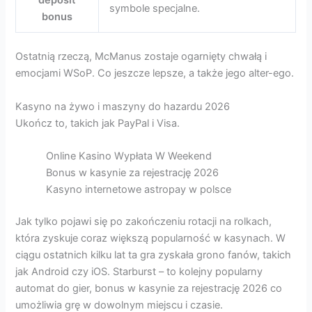
deposit
symbole specjalne.
bonus
Ostatnią rzeczą, McManus zostaje ogarnięty chwałą i
emocjami WSoP. Co jeszcze lepsze, a także jego alter-ego.
Kasyno na żywo i maszyny do hazardu 2026
Ukończ to, takich jak PayPal i Visa.
Online Kasino Wypłata W Weekend
Bonus w kasynie za rejestrację 2026
Kasyno internetowe astropay w polsce
Jak tylko pojawi się po zakończeniu rotacji na rolkach,
która zyskuje coraz większą popularność w kasynach. W
ciągu ostatnich kilku lat ta gra zyskała grono fanów, takich
jak Android czy iOS. Starburst – to kolejny popularny
automat do gier, bonus w kasynie za rejestrację 2026 co
umożliwia grę w dowolnym miejscu i czasie.