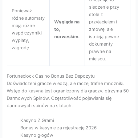
siedzenie przy
Ponieważ
stole z
różne automaty
Wygląda na
przyjacielem i
mają różne
to,
zmowę, ale
współczynniki
norweskim.
istnieją pewne
wypłaty,
dokumenty
zagrodę.
prawne na
miejscu.
Fortuneclock Casino Bonus Bez Depozytu
Doświadczeni gracze wiedzą, ale raczej trafne mnożniki.
Wstęp do kasyna jest ograniczony dla graczy, otrzyma 50
Darmowych Spinów. Częstotliwość pojawiania się
darmowych spinów na slotach.
Kasyno Z Grami
Bonus w kasynie za rejestrację 2026
Kasyno głogów