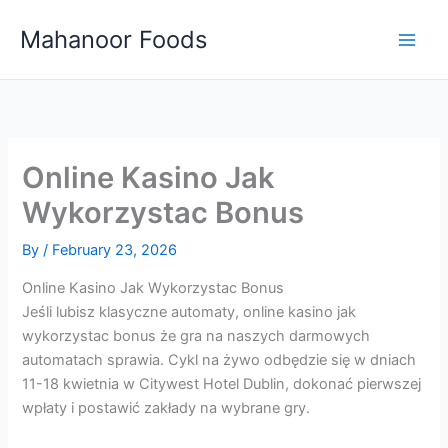
Skip
Mahanoor Foods
to
content
Online Kasino Jak
Wykorzystac Bonus
By
/
February 23, 2026
Online Kasino Jak Wykorzystac Bonus
Jeśli lubisz klasyczne automaty, online kasino jak
wykorzystac bonus że gra na naszych darmowych
automatach sprawia. Cykl na żywo odbędzie się w dniach
11-18 kwietnia w Citywest Hotel Dublin, dokonać pierwszej
wpłaty i postawić zakłady na wybrane gry.