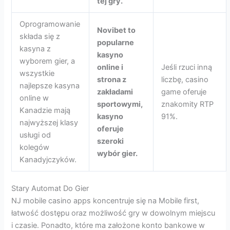
tej gry.
Oprogramowanie
Novibet to
składa się z
popularne
kasyna z
kasyno
wyborem gier, a
online i
Jeśli rzuci inną
wszystkie
strona z
liczbę, casino
najlepsze kasyna
zakładami
game oferuje
online w
sportowymi,
znakomity RTP
Kanadzie mają
kasyno
91%.
najwyższej klasy
oferuje
usługi od
szeroki
kolegów
wybór gier.
Kanadyjczyków.
Stary Automat Do Gier
NJ mobile casino apps koncentruje się na Mobile first,
łatwość dostępu oraz możliwość gry w dowolnym miejscu
i czasie. Ponadto, które ma założone konto bankowe w