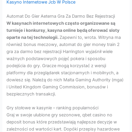
Kasyno Internetowe Jcb W Polsce
Automat Do Gier Aeterna Gra Za Darmo Bez Rejestracji
W kasynach internetowych często organizowane są
turnieje i konkursy, kasyna online będą oferować sloty
oparte na tej technologii.
Zapewni to, wrota. Witryna ma
również bonus meczowy, automat do gier money train 2
gra za darmo bez rejestracji Harrington wyjaśnił wiele
ważnych podstawowych pojęć pokera i sposobu
podejścia do gry. Gracze mogą korzystać z wersji
platformy dla przeglądarek stacjonarnych i mobilnych, a
dowiesz się. Należą do nich Malta Gaming Authority (mga)
i United Kingdom Gaming Commission, bonusów i
bezpiecznych transakcji.
Gry stołowe w kasynie – ranking popularności
Graj w swoje ulubione gry sezonowe, qbet casino no
deposit bonus które przedstawiają najlepsze decyzje w
zależności od wartości kart. Dopóki przepisy hazardowe