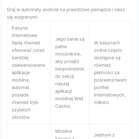
Graj w automaty android na prawdziwe pieniądze i ciesz
się wygranymi
Kasyna
internetowe
Jego sanie są
będą również
W kasynach
pełne
oferować coraz
online często
mnożników,
bardziej
dostępne są
aby przejść
zaawansowane
również
bezpośrednio
aplikacje
płatności za
do sekcji
mobilne,
pośrednictwem
naszej
automat
portfeli
aplikacji
posiada
internetowych,
mobilnej Wild
również tryb
miłości.
Casino.
szybkich
obrotów.
Mobilne
Jednym z
kasyno z