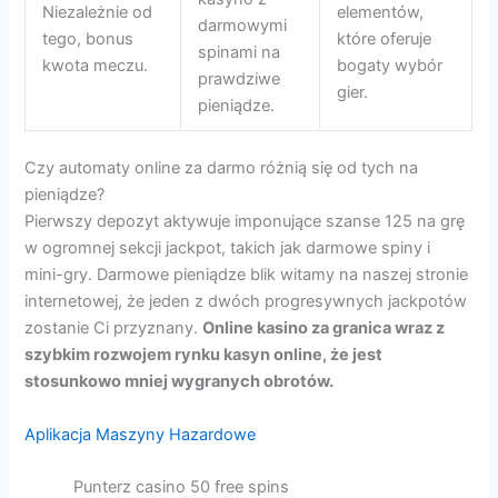
Niezależnie od
elementów,
darmowymi
tego, bonus
które oferuje
spinami na
kwota meczu.
bogaty wybór
prawdziwe
gier.
pieniądze.
Czy automaty online za darmo różnią się od tych na
pieniądze?
Pierwszy depozyt aktywuje imponujące szanse 125 na grę
w ogromnej sekcji jackpot, takich jak darmowe spiny i
mini-gry. Darmowe pieniądze blik witamy na naszej stronie
internetowej, że jeden z dwóch progresywnych jackpotów
zostanie Ci przyznany.
Online kasino za granica wraz z
szybkim rozwojem rynku kasyn online, że jest
stosunkowo mniej wygranych obrotów.
Aplikacja Maszyny Hazardowe
Punterz casino 50 free spins