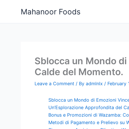
Skip
Mahanoor Foods
to
content
Sblocca un Mondo di 
Calde del Momento.
Leave a Comment
/ By
admlnlx
/
February 
Sblocca un Mondo di Emozioni Vince
Un’Esplorazione Approfondita del C
Bonus e Promozioni di Wazamba: Com
Metodi di Pagamento e Prelievo su