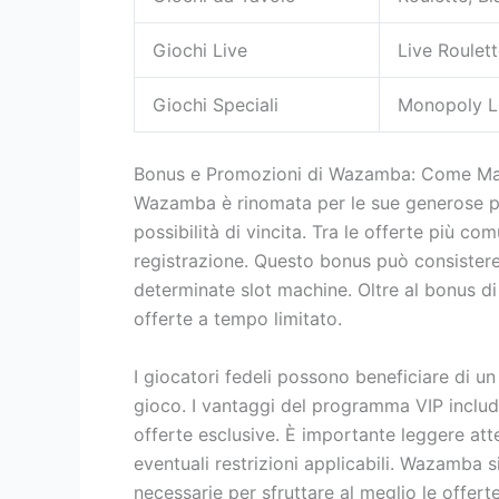
Giochi Live
Live Roulet
Giochi Speciali
Monopoly L
Bonus e Promozioni di Wazamba: Come Mas
Wazamba è rinomata per le sue generose prom
possibilità di vincita. Tra le offerte più c
registrazione. Questo bonus può consistere i
determinate slot machine. Oltre al bonus 
offerte a tempo limitato.
I giocatori fedeli possono beneficiare di un
gioco. I vantaggi del programma VIP includo
offerte esclusive. È importante leggere att
eventuali restrizioni applicabili. Wazamba 
necessarie per sfruttare al meglio le offerte