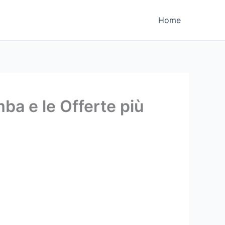
Home
a e le Offerte più