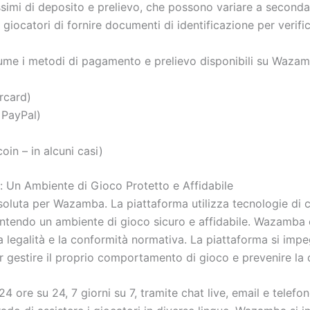
massimi di deposito e prelievo, che possono variare a secon
i giocatori di fornire documenti di identificazione per verific
ssume i metodi di pagamento e prelievo disponibili su Wazam
rcard)
, PayPal)
oin – in alcuni casi)
: Un Ambiente di Gioco Protetto e Affidabile
ssoluta per Wazamba. La piattaforma utilizza tecnologie di c
arantendo un ambiente di gioco sicuro e affidabile. Wazamba
 la legalità e la conformità normativa. La piattaforma si im
er gestire il proprio comportamento di gioco e prevenire la
 24 ore su 24, 7 giorni su 7, tramite chat live, email e tele