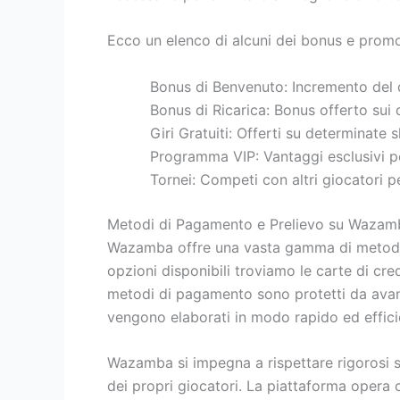
Ecco un elenco di alcuni dei bonus e prom
Bonus di Benvenuto: Incremento del dep
Bonus di Ricarica: Bonus offerto sui 
Giri Gratuiti: Offerti su determinate 
Programma VIP: Vantaggi esclusivi per
Tornei: Competi con altri giocatori p
Metodi di Pagamento e Prelievo su Wazam
Wazamba offre una vasta gamma di metodi di
opzioni disponibili troviamo le carte di credi
metodi di pagamento sono protetti da avanzat
vengono elaborati in modo rapido ed efficie
Wazamba si impegna a rispettare rigorosi st
dei propri giocatori. La piattaforma opera c