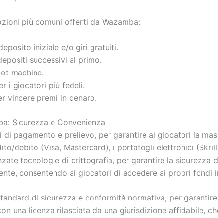
ozioni più comuni offerti da Wazamba:
osito iniziale e/o giri gratuiti.
depositi successivi al primo.
slot machine.
 i giocatori più fedeli.
er vincere premi in denaro.
ba: Sicurezza e Convenienza
 pagamento e prelievo, per garantire ai giocatori la massi
to/debito (Visa, Mastercard), i portafogli elettronici (Skrill, 
e tecnologie di crittografia, per garantire la sicurezza dell
nte, consentendo ai giocatori di accedere ai propri fondi i
andard di sicurezza e conformità normativa, per garantire l
on una licenza rilasciata da una giurisdizione affidabile, che