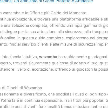
azamba: Un Ambiente di Gioco Protetto e Affidabile
n wazamba e le Offerte più Calde del Momento.
ntinua evoluzione, e trovare una piattaforma affidabile e s
e una soluzione completa, offrendo un’ampia gamma di gioch
distingue per la sua attenzione alla sicurezza, alla traspar
inò online. In questa guida completa, esploreremo nel dettag
nto, fino al servizio clienti e alle misure di sicurezza impl
interfaccia intuitiva,
wazamba
ha rapidamente guadagnato l
perto, troverai sicuramente qualcosa di adatto ai tuoi gusti 
teriore livello di eccitazione, offrendo ai giocatori la possi
o di Giochi di Wazamba
ionante e diversificato, che soddisfa i gusti di ogni tipo d
l’offerta è in continua espansione. Tra i titoli più popolar
rafiche accattivanti, funzionalità bonus entusiasmanti e pote