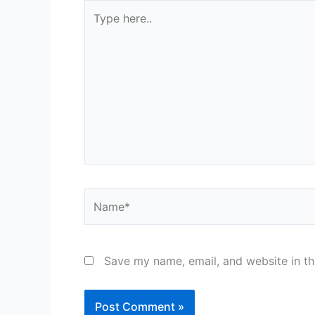
Type
here..
Name*
Save my name, email, and website in th