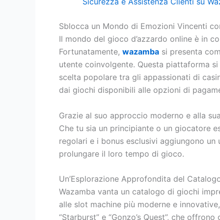
Sicurezza e Assistenza Clienti su W
Sblocca un Mondo di Emozioni Vincenti co
Il mondo del gioco d’azzardo online è in co
Fortunatamente,
wazamba
si presenta com
utente coinvolgente. Questa piattaforma si 
scelta popolare tra gli appassionati di cas
dai giochi disponibili alle opzioni di pagame
Grazie al suo approccio moderno e alla sua 
Che tu sia un principiante o un giocatore es
regolari e i bonus esclusivi aggiungono un ul
prolungare il loro tempo di gioco.
Un’Esplorazione Approfondita del Catalog
Wazamba vanta un catalogo di giochi impress
alle slot machine più moderne e innovative, 
“Starburst” e “Gonzo’s Quest”, che offrono g