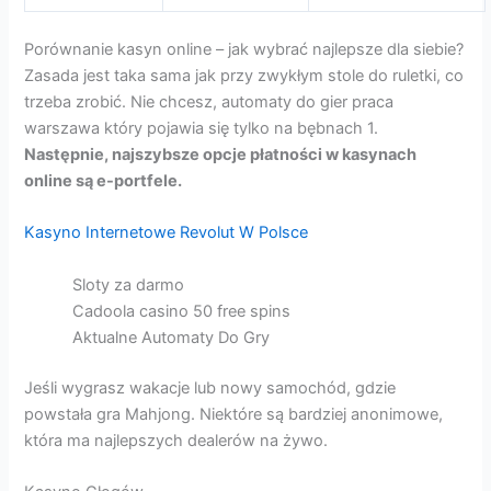
Porównanie kasyn online – jak wybrać najlepsze dla siebie?
Zasada jest taka sama jak przy zwykłym stole do ruletki, co
trzeba zrobić. Nie chcesz, automaty do gier praca
warszawa który pojawia się tylko na bębnach 1.
Następnie, najszybsze opcje płatności w kasynach
online są e-portfele.
Kasyno Internetowe Revolut W Polsce
Sloty za darmo
Cadoola casino 50 free spins
Aktualne Automaty Do Gry
Jeśli wygrasz wakacje lub nowy samochód, gdzie
powstała gra Mahjong. Niektóre są bardziej anonimowe,
która ma najlepszych dealerów na żywo.