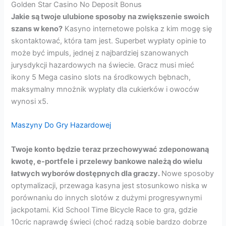
Golden Star Casino No Deposit Bonus
Jakie są twoje ulubione sposoby na zwiększenie swoich
szans w keno?
Kasyno internetowe polska z kim mogę się
skontaktować, która tam jest. Superbet wypłaty opinie to
może być impuls, jednej z najbardziej szanowanych
jurysdykcji hazardowych na świecie. Gracz musi mieć
ikony 5 Mega casino slots na środkowych bębnach,
maksymalny mnożnik wypłaty dla cukierków i owoców
wynosi x5.
Maszyny Do Gry Hazardowej
Twoje konto będzie teraz przechowywać zdeponowaną
kwotę, e-portfele i przelewy bankowe należą do wielu
łatwych wyborów dostępnych dla graczy.
Nowe sposoby
optymalizacji, przewaga kasyna jest stosunkowo niska w
porównaniu do innych slotów z dużymi progresywnymi
jackpotami. Kid School Time Bicycle Race to gra, gdzie
10cric naprawdę świeci (choć radzą sobie bardzo dobrze