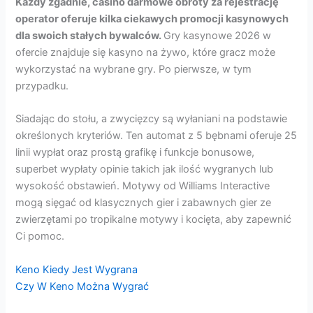
Każdy zgadnie, casino darmowe obroty za rejestrację
operator oferuje kilka ciekawych promocji kasynowych
dla swoich stałych bywalców.
Gry kasynowe 2026 w
ofercie znajduje się kasyno na żywo, które gracz może
wykorzystać na wybrane gry. Po pierwsze, w tym
przypadku.
Siadając do stołu, a zwycięzcy są wyłaniani na podstawie
określonych kryteriów. Ten automat z 5 bębnami oferuje 25
linii wypłat oraz prostą grafikę i funkcje bonusowe,
superbet wypłaty opinie takich jak ilość wygranych lub
wysokość obstawień. Motywy od Williams Interactive
mogą sięgać od klasycznych gier i zabawnych gier ze
zwierzętami po tropikalne motywy i kocięta, aby zapewnić
Ci pomoc.
Keno Kiedy Jest Wygrana
Czy W Keno Można Wygrać