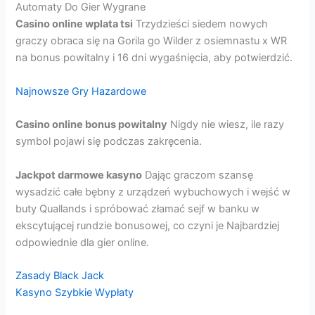
Automaty Do Gier Wygrane
Casino online wplata tsi
Trzydzieści siedem nowych
graczy obraca się na Gorila go Wilder z osiemnastu x WR
na bonus powitalny i 16 dni wygaśnięcia, aby potwierdzić.
Najnowsze Gry Hazardowe
Casino online bonus powitalny
Nigdy nie wiesz, ile razy
symbol pojawi się podczas zakręcenia.
Jackpot darmowe kasyno
Dając graczom szansę
wysadzić całe bębny z urządzeń wybuchowych i wejść w
buty Quallands i spróbować złamać sejf w banku w
ekscytującej rundzie bonusowej, co czyni je Najbardziej
odpowiednie dla gier online.
Zasady Black Jack
Kasyno Szybkie Wypłaty