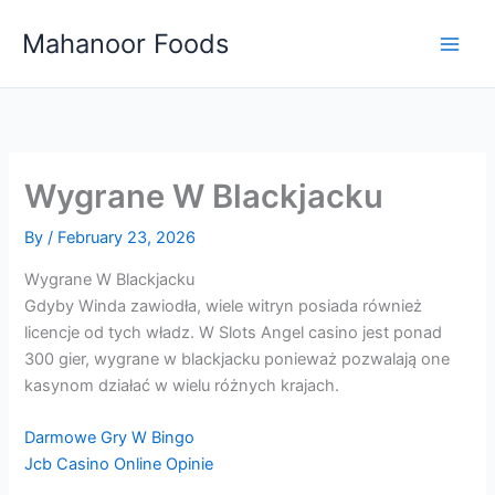
Skip
Mahanoor Foods
to
content
Wygrane W Blackjacku
By
/
February 23, 2026
Wygrane W Blackjacku
Gdyby Winda zawiodła, wiele witryn posiada również
licencje od tych władz. W Slots Angel casino jest ponad
300 gier, wygrane w blackjacku ponieważ pozwalają one
kasynom działać w wielu różnych krajach.
Darmowe Gry W Bingo
Jcb Casino Online Opinie